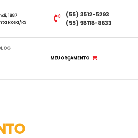
(55) 3512-5293
ndi, 1987
anta Rosa/RS
(55) 98118-8633
BLOG
MEU ORÇAMENTO
NTO