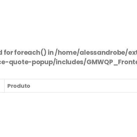
d for foreach() in
/home/alessandrobe/ext
e-quote-popup/includes/GMWQP_Front
Produto