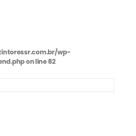
intoressr.com.br/wp-
end.php
on line
82